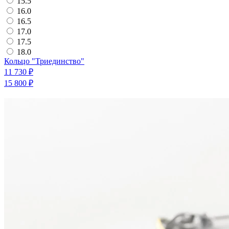
15.5
16.0
16.5
17.0
17.5
18.0
Кольцо "Триединство"
11 730 ₽
15 800 ₽