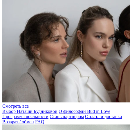
Смотреть все
Выбор Наташи Будниковой
О философии Bud in Love
Программа лояльности
Стань партнером
Оплата и доставка
Возврат / обмен
FAQ