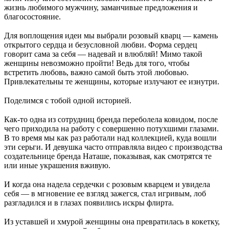
жизнь любимого мужчину, заманчивые предложения и
благосостояние.
⠀
Для воплощения идеи мы выбрали розовый кварц — камень
открытого сердца и безусловной любви. Форма сердец
говорит сама за себя — надевай и влюбляй! Мимо такой
женщины невозможно пройти! Ведь для того, чтобы
встретить любовь, важно самой быть этой любовью.
Привлекательны те женщины, которые излучают ее изнутри.
⠀
Поделимся с тобой одной историей.
⠀
Как-то одна из сотрудниц бренда переболела ковидом, после
чего приходила на работу с совершенно потухшими глазами.
В то время мы как раз работали над коллекцией, куда вошли
эти серьги. И девушка часто отправляла видео с производства
создательнице бренда Наташе, показывая, как смотрятся те
или иные украшения вживую.
⠀
И когда она надела сердечки с розовым кварцем и увидела
себя — в мгновение ее взгляд зажегся, стал игривым, лоб
разгладился и в глазах появились искры флирта.
⠀
Из уставшей и хмурой женщины она превратилась в кокетку,