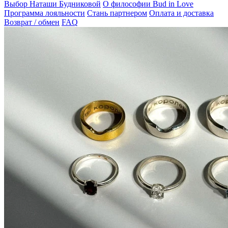
Выбор Наташи Будниковой
О философии Bud in Love
Программа лояльности
Стань партнером
Оплата и доставка
Возврат / обмен
FAQ