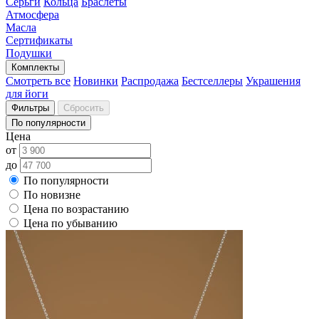
Серьги
Кольца
Браслеты
Атмосфера
Масла
Сертификаты
Подушки
Комплекты
Смотреть все
Новинки
Распродажа
Бестселлеры
Украшения
для йоги
Фильтры
Сбросить
По популярности
Цена
от
до
По популярности
По новизне
Цена по возрастанию
Цена по убыванию