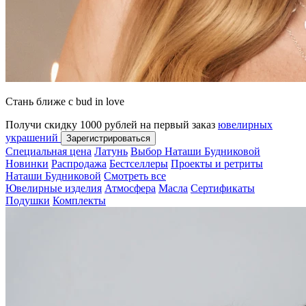
Стань ближе с bud in love
Получи скидку 1000 рублей на первый заказ
ювелирных
украшений
Зарегистрироваться
Специальная цена
Латунь
Выбор Наташи Будниковой
Новинки
Распродажа
Бестселлеры
Проекты и ретриты
Наташи Будниковой
Смотреть все
Ювелирные изделия
Атмосфера
Масла
Сертификаты
Подушки
Комплекты