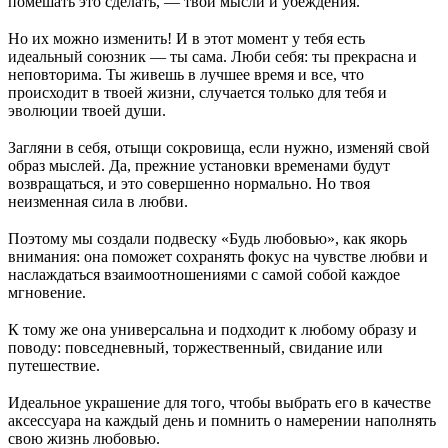
помешать это сделать, — твои мысли и убеждения.
⠀
Но их можно изменить! И в этот момент у тебя есть
идеальный союзник — ты сама. Люби себя: ты прекрасна и
неповторима. Ты живешь в лучшее время и все, что
происходит в твоей жизни, случается только для тебя и
эволюции твоей души.
⠀
Загляни в себя, отыщи сокровища, если нужно, изменяй свой
образ мыслей. Да, прежние установки временами будут
возвращаться, и это совершенно нормально. Но твоя
неизменная сила в любви.
⠀
Поэтому мы создали подвеску «Будь любовью», как якорь
внимания: она поможет сохранять фокус на чувстве любви и
наслаждаться взаимоотношениями с самой собой каждое
мгновение.
⠀
К тому же она универсальна и подходит к любому образу и
поводу: повседневный, торжественный, свидание или
путешествие.
⠀
Идеальное украшение для того, чтобы выбрать его в качестве
аксессуара на каждый день и помнить о намерении наполнять
свою жизнь любовью.