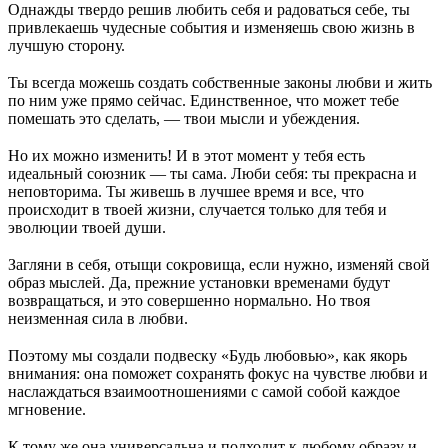
Однажды твердо решив любить себя и радоваться себе, ты
привлекаешь чудесные события и изменяешь свою жизнь в
лучшую сторону.
⠀
Ты всегда можешь создать собственные законы любви и жить
по ним уже прямо сейчас. Единственное, что может тебе
помешать это сделать, — твои мысли и убеждения.
⠀
Но их можно изменить! И в этот момент у тебя есть
идеальный союзник — ты сама. Люби себя: ты прекрасна и
неповторима. Ты живешь в лучшее время и все, что
происходит в твоей жизни, случается только для тебя и
эволюции твоей души.
⠀
Загляни в себя, отыщи сокровища, если нужно, изменяй свой
образ мыслей. Да, прежние установки временами будут
возвращаться, и это совершенно нормально. Но твоя
неизменная сила в любви.
⠀
Поэтому мы создали подвеску «Будь любовью», как якорь
внимания: она поможет сохранять фокус на чувстве любви и
наслаждаться взаимоотношениями с самой собой каждое
мгновение.
⠀
К тому же она универсальна и подходит к любому образу и