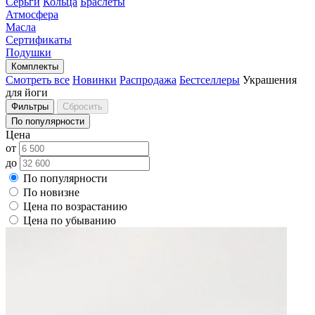
Серьги
Кольца
Браслеты
Атмосфера
Масла
Сертификаты
Подушки
Комплекты
Смотреть все
Новинки
Распродажа
Бестселлеры
Украшения
для йоги
Фильтры
Сбросить
По популярности
Цена
от
до
По популярности
По новизне
Цена по возрастанию
Цена по убыванию