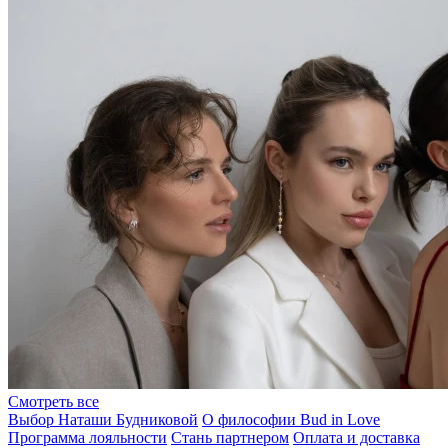
Смотреть все
Выбор Наташи Будниковой
О философии Bud in Love
Программа лояльности
Стань партнером
Оплата и доставка