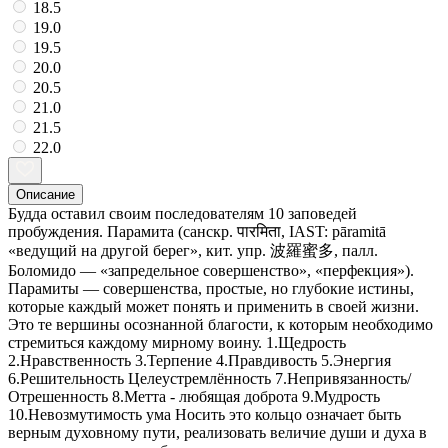
18.5
19.0
19.5
20.0
20.5
21.0
21.5
22.0
Описание
Будда оставил своим последователям 10 заповедей
пробуждения. Парамита (санскр. पारमिता, IAST: pāramitā
«ведущий на другой берег», кит. упр. 波羅蜜多, палл.
Боломидо — «запредельное совершенство», «перфекция»).
Парамиты — совершенства, простые, но глубокие истины,
которые каждый может понять и применить в своей жизни.
Это те вершины осознанной благости, к которым необходимо
стремиться каждому мирному воину. 1.Щедрость
2.Нравственность 3.Терпение 4.Правдивость 5.Энергия
6.Решительность Целеустремлённость 7.Непривязанность/
Отрешенность 8.Метта - любящая доброта 9.Мудрость
10.Невозмутимость ума Носить это кольцо означает быть
верным духовному пути, реализовать величие души и духа в