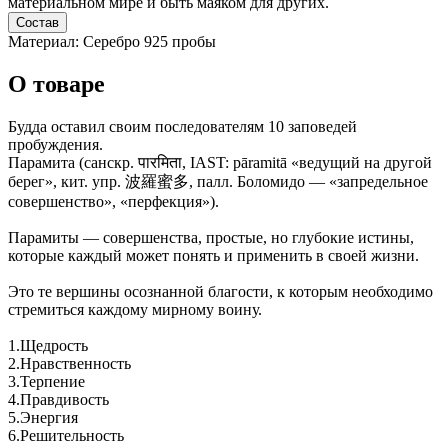
материальном мире и быть маяком для других.
Состав
Материал: Серебро 925 пробы
О товаре
Будда оставил своим последователям 10 заповедей
пробуждения.
Парамита (санскр. पारमिता, IAST: pāramitā «ведущий на другой
берег», кит. упр. 波羅蜜多, палл. Боломидо — «запредельное
совершенство», «перфекция»).
Парамиты — совершенства, простые, но глубокие истины,
которые каждый может понять и применить в своей жизни.
Это те вершины осознанной благости, к которым необходимо
стремиться каждому мирному воину.
1.Щедрость
2.Нравственность
3.Терпение
4.Правдивость
5.Энергия
6.Решительность