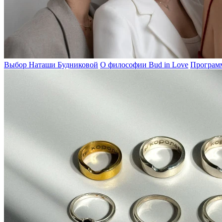
Выбор Наташи Будниковой
О философии Bud in Love
Программ