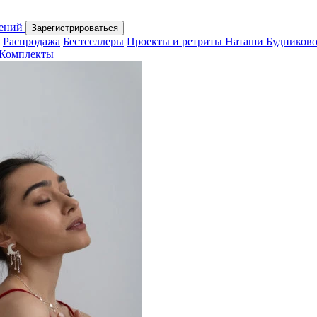
шений
Зарегистрироваться
Распродажа
Бестселлеры
Проекты и ретриты Наташи Будников
Комплекты