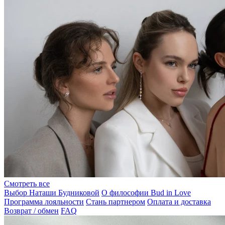
Смотреть все
Выбор Наташи Будниковой
О философии Bud in Love
Программа лояльности
Стань партнером
Оплата и доставка
Возврат / обмен
FAQ