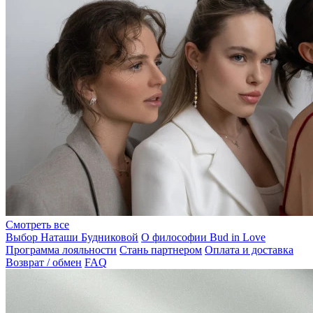
Смотреть все
Выбор Наташи Будниковой
О философии Bud in Love
Программа лояльности
Стань партнером
Оплата и доставка
Возврат / обмен
FAQ