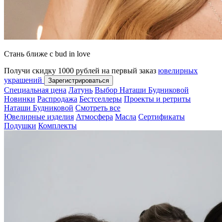
Стань ближе с bud in love
Получи скидку 1000 рублей на первый заказ
ювелирных
украшений
Зарегистрироваться
Специальная цена
Латунь
Выбор Наташи Будниковой
Новинки
Распродажа
Бестселлеры
Проекты и ретриты
Наташи Будниковой
Смотреть все
Ювелирные изделия
Атмосфера
Масла
Сертификаты
Подушки
Комплекты