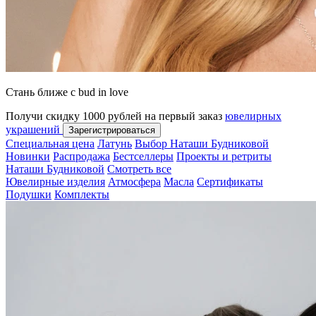
Стань ближе с bud in love
Получи скидку 1000 рублей на первый заказ
ювелирных
украшений
Зарегистрироваться
Специальная цена
Латунь
Выбор Наташи Будниковой
Новинки
Распродажа
Бестселлеры
Проекты и ретриты
Наташи Будниковой
Смотреть все
Ювелирные изделия
Атмосфера
Масла
Сертификаты
Подушки
Комплекты