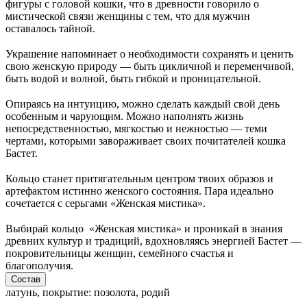
фигуры с головой кошки, что в древности говорило о
мистической связи женщины с тем, что для мужчин
оставалось тайной.
⠀
Украшение напоминает о необходимости сохранять и ценить
свою женскую природу — быть цикличной и переменчивой,
быть водой и волной, быть гибкой и проницательной.
⠀
Опираясь на интуицию, можно сделать каждый свой день
особенным и чарующим. Можно наполнять жизнь
непосредственностью, мягкостью и нежностью — теми
чертами, которыми завораживает своих почитателей кошка
Бастет.
⠀
Кольцо станет притягательным центром твоих образов и
артефактом истинно женского состояния. Пара идеально
сочетается с серьгами «Женская мистика».
⠀
Выбирай кольцо «Женская мистика» и проникай в знания
древних культур и традиций, вдохновляясь энергией Бастет —
покровительницы женщин, семейного счастья и
благополучия.
Состав
латунь, покрытие: позолота, родий