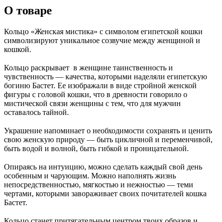
О товаре
Кольцо «Женская мистика» с символом египетской кошки
символизируют уникальное созвучие между женщиной и
кошкой.
⠀
Кольцо раскрывает в женщине таинственность и
чувственность — качества, которыми наделяли египетскую
богиню Бастет. Ее изображали в виде стройной женской
фигуры с головой кошки, что в древности говорило о
мистической связи женщины с тем, что для мужчин
оставалось тайной.
⠀
Украшение напоминает о необходимости сохранять и ценить
свою женскую природу — быть цикличной и переменчивой,
быть водой и волной, быть гибкой и проницательной.
⠀
Опираясь на интуицию, можно сделать каждый свой день
особенным и чарующим. Можно наполнять жизнь
непосредственностью, мягкостью и нежностью — теми
чертами, которыми завораживает своих почитателей кошка
Бастет.
⠀
Кольцо станет притягательным центром твоих образов и