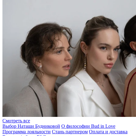
Смотреть все
Выбор Наташи Будниковой
О философии Bud in Love
Программа лояльности
Стань партнером
Оплата и доставка