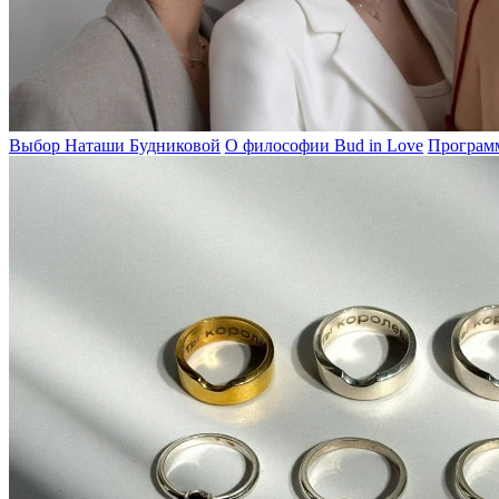
Выбор Наташи Будниковой
О философии Bud in Love
Программ