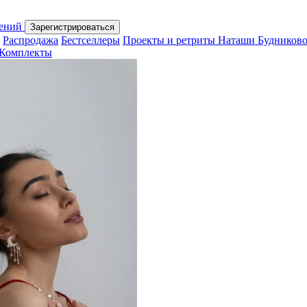
шений
Зарегистрироваться
Распродажа
Бестселлеры
Проекты и ретриты Наташи Будников
Комплекты