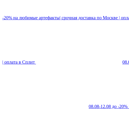
-20% на любимые артефакты| срочная доставка по Москве | опл
| оплата в Сплит
08.
08.08-12.08 до -20%