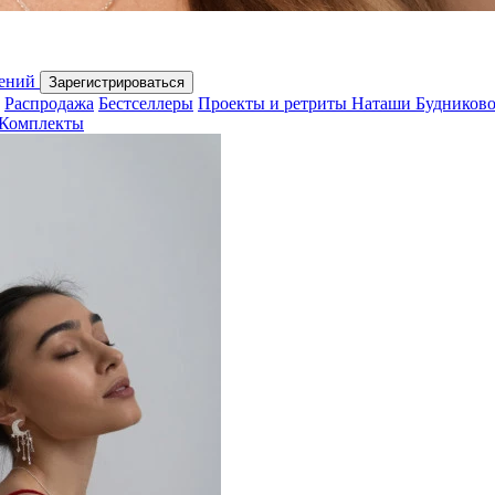
шений
Зарегистрироваться
Распродажа
Бестселлеры
Проекты и ретриты Наташи Будников
Комплекты