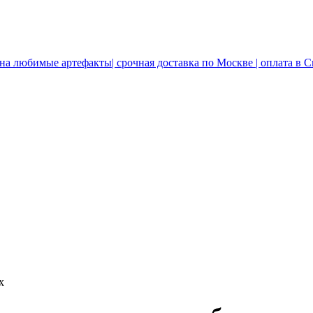
 на любимые артефакты| срочная доставка по Москве | оплата в 
х