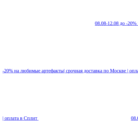
08.08-12.08 до -20%
-20% на любимые артефакты| срочная доставка по Москве | опл
| оплата в Сплит
08.