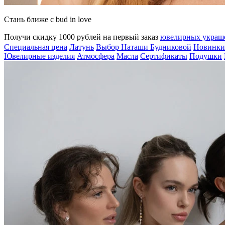
Стань ближе с bud in love
Получи скидку 1000 рублей на первый заказ
ювелирных укра
Специальная цена
Латунь
Выбор Наташи Будниковой
Новинки
Ювелирные изделия
Атмосфера
Масла
Сертификаты
Подушки