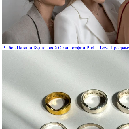
Выбор Наташи Будниковой
О философии Bud in Love
Программ