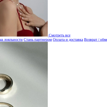
Смотреть все
а лояльности
Стань партнером
Оплата и доставка
Возврат / обм