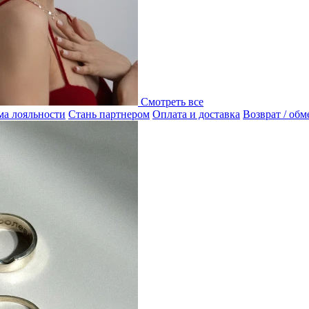
Смотреть все
а лояльности
Стань партнером
Оплата и доставка
Возврат / обм