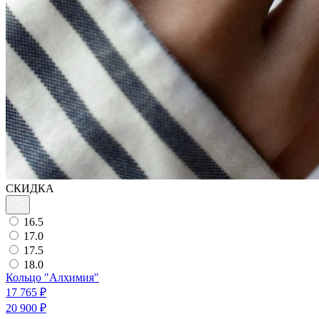
СКИДКА
16.5
17.0
17.5
18.0
Кольцо "Алхимия"
17 765 ₽
20 900 ₽