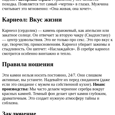
походка. Появляется тот самый «чертик» в глазах. Мужчина
считывает это мгновенно: «Она живая, она хочет».
Карнеол: Вкус жизни
Карнеол (сердолик) — камень оранжевый, как апельсин или
закатное солнце. Он отвечает за вторую чакру (Свадхистану)
— центр удовольствия. Это не только про секс. Это про вкус к
еде, творчеству, прикосновениям. Карнеол убирает зажимы и
стыдливость. Он шепчет: «Наслаждайся». В серебре карнеол
смотрится особенно винтажно и тепло.
Правила ношения
Эти камни нельзя носить постоянно, 24/7. Они слишком
активные, вы устанете. Надевайте их перед свиданием (даже
если это свидание с мужем на собственной кухне).
Нюанс
производства:
Мы часто делаем чернение серебра вокруг
красных камней. Темный фон делает цвет камня глубоким,
драматичным. Это создает нужную атмосферу тайны и
соблазна.
Заключение