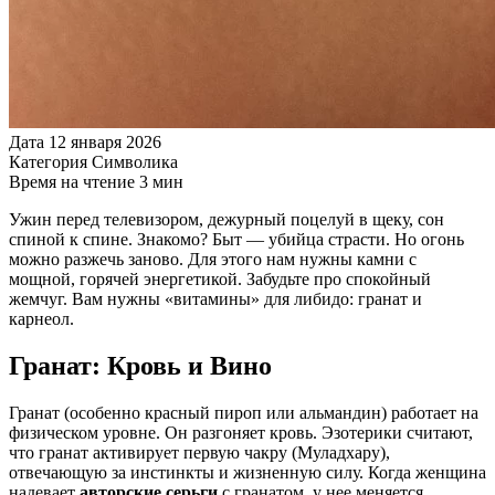
Дата
12 января 2026
Категория
Символика
Время на чтение
3 мин
Ужин перед телевизором, дежурный поцелуй в щеку, сон
спиной к спине. Знакомо? Быт — убийца страсти. Но огонь
можно разжечь заново. Для этого нам нужны камни с
мощной, горячей энергетикой. Забудьте про спокойный
жемчуг. Вам нужны «витамины» для либидо: гранат и
карнеол.
Гранат: Кровь и Вино
Гранат (особенно красный пироп или альмандин) работает на
физическом уровне. Он разгоняет кровь. Эзотерики считают,
что гранат активирует первую чакру (Муладхару),
отвечающую за инстинкты и жизненную силу. Когда женщина
надевает
авторские серьги
с гранатом, у нее меняется