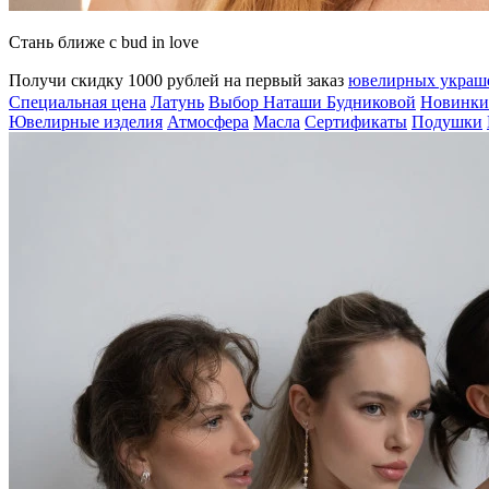
Стань ближе с bud in love
Получи скидку 1000 рублей на первый заказ
ювелирных укра
Специальная цена
Латунь
Выбор Наташи Будниковой
Новинки
Ювелирные изделия
Атмосфера
Масла
Сертификаты
Подушки