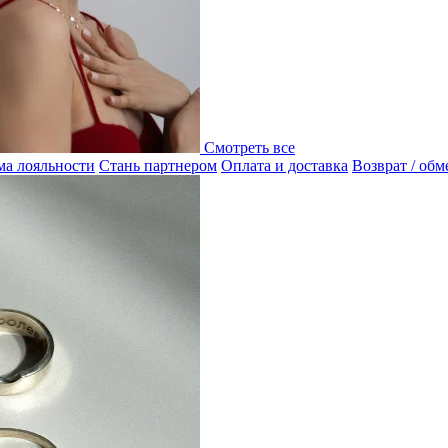
Смотреть все
а лояльности
Стань партнером
Оплата и доставка
Возврат / обм