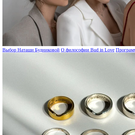
Выбор Наташи Будниковой
О философии Bud in Love
Программ