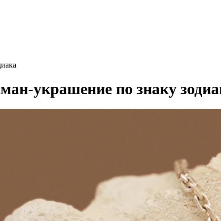
диака
сман-украшение по знаку зодиа