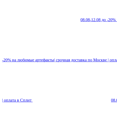
08.08-12.08 до -20%
-20% на любимые артефакты| срочная доставка по Москве | опл
| оплата в Сплит
08.