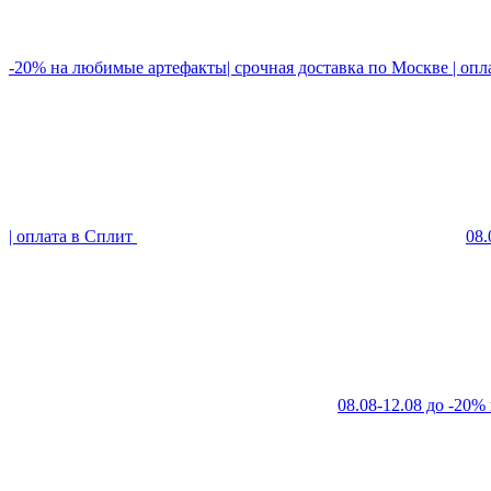
-20% на любимые артефакты| срочная доставка по Москве | опл
| оплата в Сплит
08.
08.08-12.08 до -20%