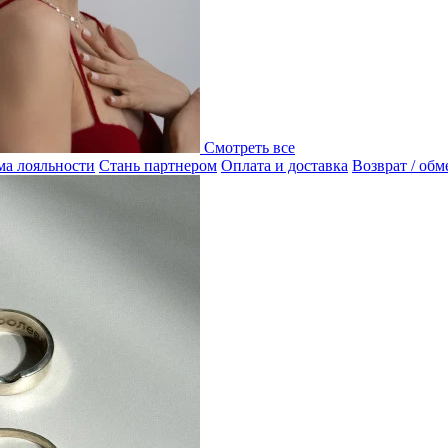
Смотреть все
а лояльности
Стань партнером
Оплата и доставка
Возврат / обм