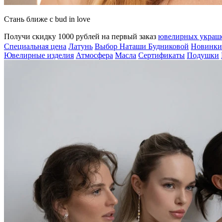
Стань ближе с bud in love
Получи скидку 1000 рублей на первый заказ
ювелирных укра
Специальная цена
Латунь
Выбор Наташи Будниковой
Новинки
Ювелирные изделия
Атмосфера
Масла
Сертификаты
Подушки