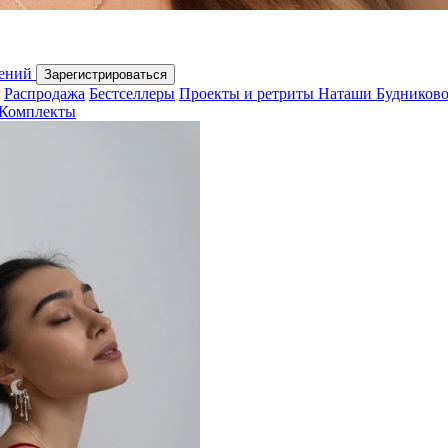
шений
Зарегистрироваться
Распродажа
Бестселлеры
Проекты и ретриты Наташи Будников
Комплекты