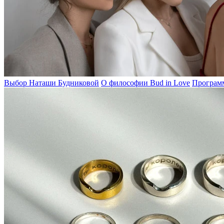
Выбор Наташи Будниковой
О философии Bud in Love
Программ