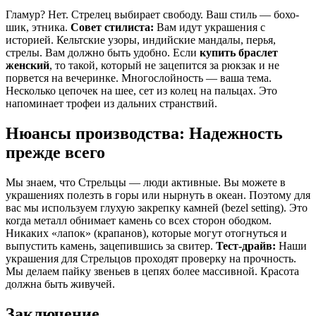
Гламур? Нет. Стрелец выбирает свободу. Ваш стиль — бохо-
шик, этника.
Совет стилиста:
Вам идут украшения с
историей. Кельтские узоры, индийские мандалы, перья,
стрелы. Вам должно быть удобно. Если
купить браслет
женский
, то такой, который не зацепится за рюкзак и не
порвется на вечеринке. Многослойность — ваша тема.
Несколько цепочек на шее, сет из колец на пальцах. Это
напоминает трофеи из дальних странствий.
Нюансы производства: Надежность
прежде всего
Мы знаем, что Стрельцы — люди активные. Вы можете в
украшениях полезть в горы или нырнуть в океан. Поэтому для
вас мы используем глухую закрепку камней (bezel setting). Это
когда металл обнимает камень со всех сторон ободком.
Никаких «лапок» (крапанов), которые могут отогнуться и
выпустить камень, зацепившись за свитер.
Тест-драйв:
Наши
украшения для Стрельцов проходят проверку на прочность.
Мы делаем пайку звеньев в цепях более массивной. Красота
должна быть живучей.
Заключение