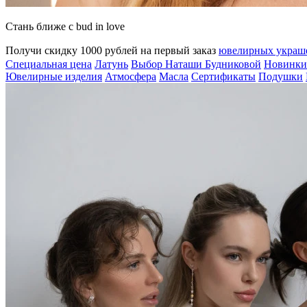
Стань ближе с bud in love
Получи скидку 1000 рублей на первый заказ
ювелирных укра
Специальная цена
Латунь
Выбор Наташи Будниковой
Новинки
Ювелирные изделия
Атмосфера
Масла
Сертификаты
Подушки