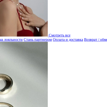
Смотреть все
а лояльности
Стань партнером
Оплата и доставка
Возврат / обм