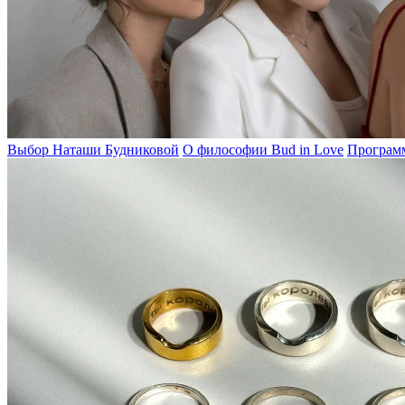
Выбор Наташи Будниковой
О философии Bud in Love
Программ