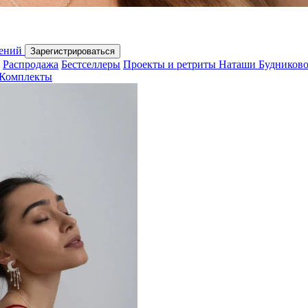
шений
Зарегистрироваться
Распродажа
Бестселлеры
Проекты и ретриты Наташи Будников
Комплекты