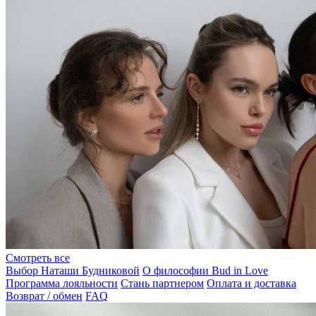
Смотреть все
Выбор Наташи Будниковой
О философии Bud in Love
Программа лояльности
Стань партнером
Оплата и доставка
Возврат / обмен
FAQ